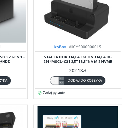
1
IcyBox
AIICYS000000015
 3.2 GEN 1 -
STACJA DOKUJĄCA I KLONUJĄCA IB-
SD/HDD
2914MSCL-C31 2,5" I 3,5"NA M.2 NVME
202.18zł
ZYKA
DODAJ DO KOSZYKA
Zadaj pytanie