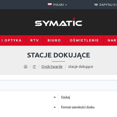
POLSKI
ZAPYTAJ O
 I OPTYKA
RTV
BIURO
OŚWIETLENIE
NAR
STACJE DOKUJĄCE
IT
Dyski twarde
stacje dokujące
Szukaj
Format szerokości dysku