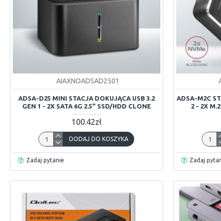
AIAXNOADSAD2501
ADSA-D25 MINI STACJA DOKUJĄCA USB 3.2
ADSA-M2C ST
GEN 1 - 2X SATA 6G 2.5" SSD/HDD CLONE
2 - 2X M
100.42zł
DODAJ DO KOSZYKA
Zadaj pytanie
Zadaj pyta