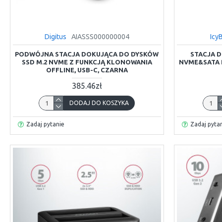
Digitus
AIASSS000000004
Icy
PODWÓJNA STACJA DOKUJĄCA DO DYSKÓW
STACJA D
SSD M.2 NVME Z FUNKCJĄ KLONOWANIA
NVME&SATA D
OFFLINE, USB-C, CZARNA
385.46zł
DODAJ DO KOSZYKA
Zadaj pytanie
Zadaj pyta