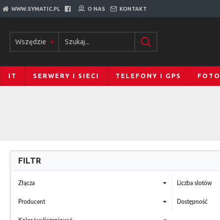
WWW.SYMATIC.PL
O NAS
KONTAKT
Wszędzie
IT
SERWERY I SIECI
TELEFONY I GPS
FOTO
FILTR
Złącza
Liczba slotów
Producent
Dostępność