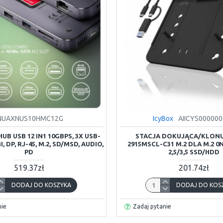
NUAXNUS10HMC12G
IcyBox
AIICYS00000
UB USB 12 IN1 10GBPS, 3X USB-
STACJA DOKUJĄCA/KLONU
, DP, RJ-45, M.2, SD/MSD, AUDIO,
2915MSCL-C31 M.2 DLA M.2 0
PD
2,5/3,5 SSD/HDD
519.37zł
201.74zł
DODAJ DO KOSZYKA
DODAJ DO KOS
nie
Zadaj pytanie