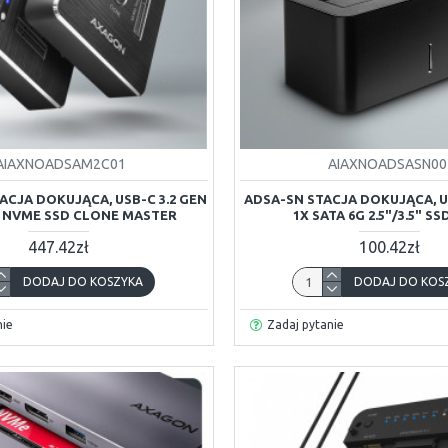
AIAXNOADSAM2C01
AIAXNOADSASN00
ACJA DOKUJĄCA, USB-C 3.2 GEN
ADSA-SN STACJA DOKUJĄCA, USB
.2 NVME SSD CLONE MASTER
1X SATA 6G 2.5"/3.5" S
447.42zł
100.42zł
DODAJ DO KOSZYKA
DODAJ DO KOS
nie
Zadaj pytanie