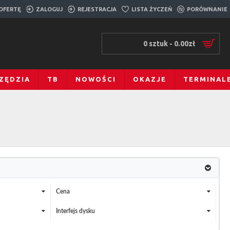
 OFERTĘ
ZALOGUJ
REJESTRACJA
LISTA ŻYCZEŃ
PORÓWNANIE
0 sztuk - 0.00zł
ZĘDZIA
TB
NOWOŚCI
OKAZJE
TERMINAL
Cena
Interfejs dysku