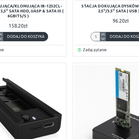
UJĄCA/KLONUJĄCA IB-1232CL-
STACJA DOKUJĄCA DYSKÓW 
 3,5" SATA HDD, UASP & SATA III (
2.5"/3.5" SATA | USB 
6GBITS/S )
96.20zł
158.20zł
DODAJ DO KOSZYKA
DODAJ DO KOS
nie
Zadaj pytanie