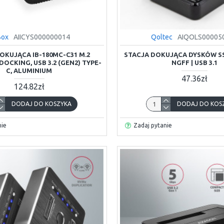
Box
AIICYS000000014
Qoltec
AIQOLS00005
OKUJĄCA IB-180MC-C31 M.2
STACJA DOKUJĄCA DYSKÓW SSD
OCKING, USB 3.2 (GEN2) TYPE-
NGFF | USB 3.1
C, ALUMINIUM
47.36zł
124.82zł
DODAJ DO KOSZYKA
DODAJ DO KOS
nie
Zadaj pytanie