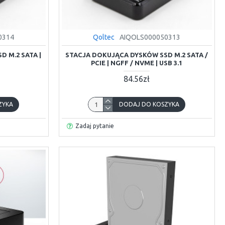
0314
Qoltec
AIQOLS000050313
 M.2 SATA |
STACJA DOKUJĄCA DYSKÓW SSD M.2 SATA /
PCIE | NGFF / NVME | USB 3.1
84.56zł
ZYKA
DODAJ DO KOSZYKA
Zadaj pytanie