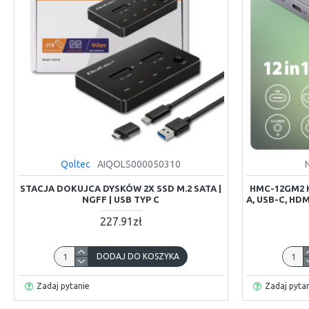
Qoltec
AIQOLS000050310
STACJA DOKUJCA DYSKÓW 2X SSD M.2 SATA |
HMC-12GM2 H
NGFF | USB TYP C
A, USB-C, HDMI
227.91zł
DODAJ DO KOSZYKA
Zadaj pytanie
Zadaj pyta