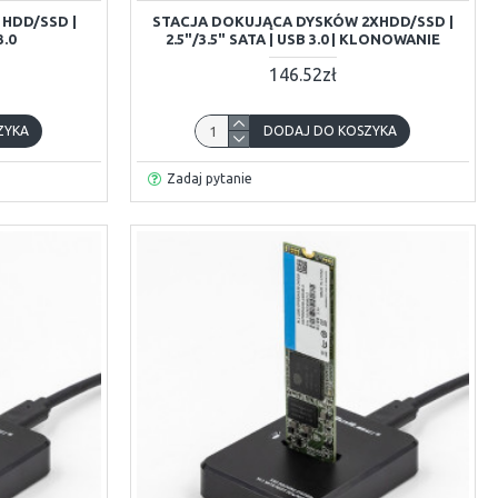
HDD/SSD |
STACJA DOKUJĄCA DYSKÓW 2XHDD/SSD |
3.0
2.5"/3.5" SATA | USB 3.0 | KLONOWANIE
146.52zł
ZYKA
DODAJ DO KOSZYKA
Zadaj pytanie