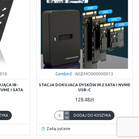
0016
Gembird
AIGEMO000000013
JĄCA IB-
STACJA DOKUJACA DYSKÓW M.2 SATA I NVME
NVME I SATA
USB-C
128.48zł
ZYKA
DODAJ DO KOSZYKA
Zadaj pytanie